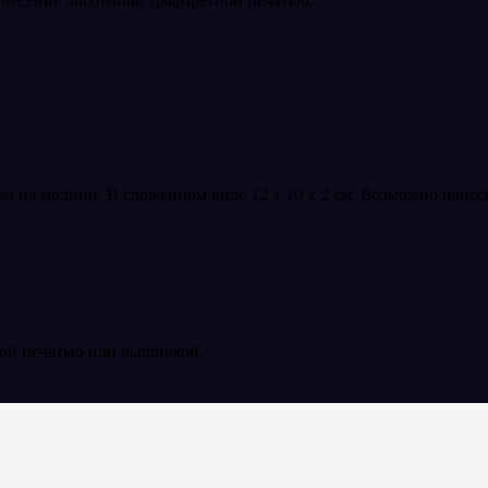
анесение логотипов трафаретной печатью.
м на молнии. В сложенном виде 12 х 10 х 2 см. Возможно нанес
ной печатью или вышивкой.