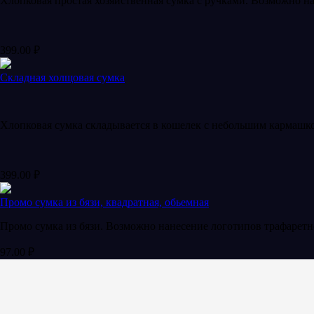
Хлопковая простая хозяйственная сумка с ручками. Возможно н
399.00
₽
Складная холщовая сумка
Хлопковая сумка складывается в кошелек с небольшим кармашко
399.00
₽
Промо сумка из бязи, квадратная, обьемная
Промо сумка из бязи. Возможно нанесение логотипов трафарет
97.00
₽