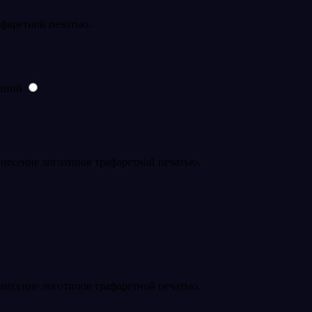
фаретной печатью.
анесение логотипов трафаретной печатью.
анесение логотипов трафаретной печатью.