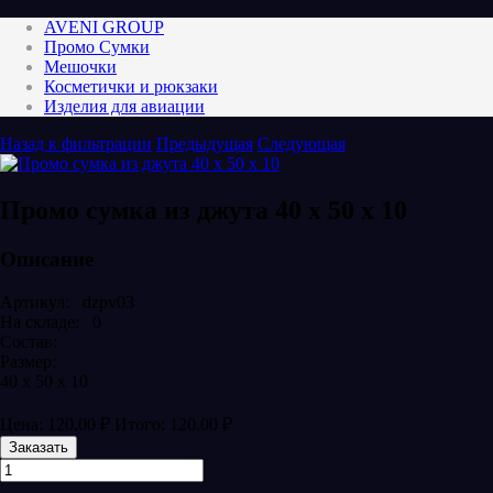
AVENI GROUP
Промо Сумки
Мешочки
Косметички и рюкзаки
Изделия для авиации
Назад к фильтрации
Предыдущая
Следующая
Промо сумка из джута 40 х 50 х 10
Описание
Артикул: dzpv03
На складе: 0
Состав:
Размер:
40 х 50 х 10
Цена:
120.00
₽
Итого:
120.00
₽
Заказать