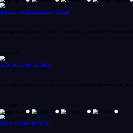
Промо сумка из хлопка с ручками
Хлопковая простая хозяйственная сумка с ручками. Возможно н
149.00
₽
Холщовая сумка большая
Большая холщовая сумка из хлопка. Возможно нанесение логоти
399.00
₽
Промо рюкзак из хлопка