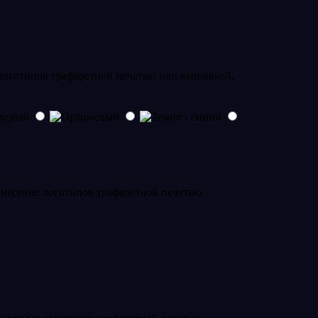
 логотипов трафаретной печатью или вышивкой.
анесение логотипов трафаретной печатью.