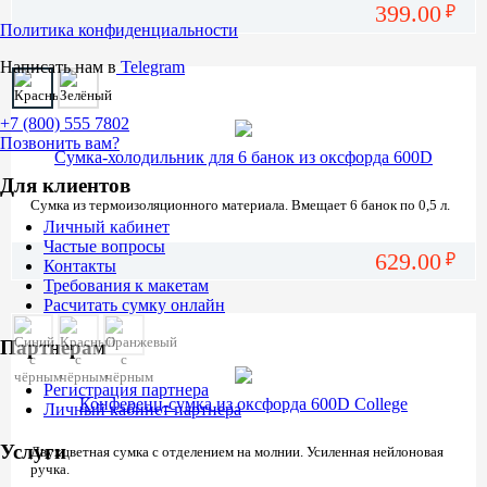
399.00
₽
Политика конфиденциальности
Написать нам в
Telegram
+7 (800)
555 7802
Позвонить вам?
Сумка-холодильник для 6 банок из оксфорда 600D
Для клиентов
Сумка из термоизоляционного материала. Вмещает 6 банок по 0,5 л.
Личный кабинет
Частые вопросы
629.00
₽
Контакты
Требования к макетам
Расчитать сумку онлайн
Партнерам
Регистрация партнера
Конференц-сумка из оксфорда 600D College
Личный кабинет партнера
Услуги
Двухцветная сумка с отделением на молнии. Усиленная нейлоновая
ручка.