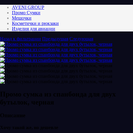
AVENI GROUP
Промо Сумки
Мешочки
Косметички и рюкзаки
Изделия для авиации
Назад к фильтрации
Предыдущая
Следующая
Промо сумка из спанбонда для двух
бутылок, черная
Описание
Хочу такой же, но дешевле