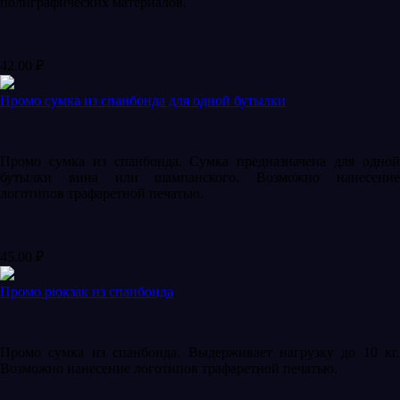
полиграфических материалов.
42.00
₽
Промо сумка из спанбонда для одной бутылки
Промо сумка из спанбонда. Сумка предназначена для одной
бутылки вина или шампанского. Возможно нанесение
логотипов трафаретной печатью.
45.00
₽
Промо рюкзак из спанбонда
Промо сумка из спанбонда. Выдерживает нагрузку до 10 кг.
Возможно нанесение логотипов трафаретной печатью.