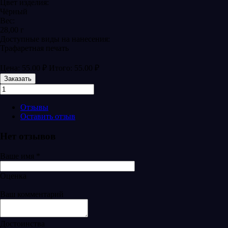
Цвет изделия:
Чёрный
Вес:
28,00 г
Доступные виды на нанесения:
Трафаретная печать
Цена:
55.00
₽
Итого:
55.00
₽
Заказать
Отзывы
Оставить отзыв
Нет отзывов
Ваше имя
*
Оценка
Ваш комментарий
Достоинства