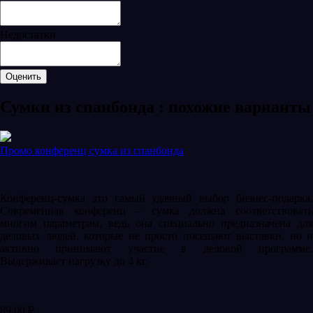
Недостатки
Сумки из спанбонда : похожие варианты
Промо конференц сумка из спанбонда
Конференц-сумка это самый удачный выбор бизнес-подарка.
Современная конференц – сумка должна соответствовать
многим параметрам, ведь она специально предназначена для
деловых людей, которые не просто посещают выставки, но и
активно принимают участие в деловой программе.
Выдерживает нагрузку до 4 кг.
89.00
₽