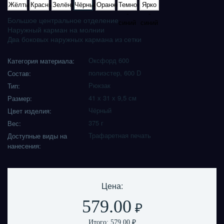
Большое центральное отделение
Наружный карман на молнии
Два боковых наружных кармана из сетки
Оксфорд 600
Категория материала:
полиэстер, 600 D
Состав:
Рюкзак
Тип:
41 х 31 х 9,5 см
Размер:
Чёрный
Цвет изделия:
375 г
Вес:
Трафаретная печать
Доступные виды на
нанесения:
Цена:
579.00
₽
Итого:
579.00
₽