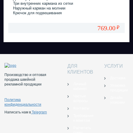
Три внутренних кармана из сетки
Наружный карман на молнии
Крючок для подвешивания
769.00
₽
ДЛЯ
УСЛУГИ
КЛИЕНТОВ
Производство и оптовая
Доставка
продажа швейной
Личный
рекламной продукции
Упаковка
кабинет
продукции
Частые
Дизайн
Политика
вопросы
упаковки
конфиденциальности
Контакты
Написать нам в
Telegram
Требования
к макетам
Расчитать
сумку