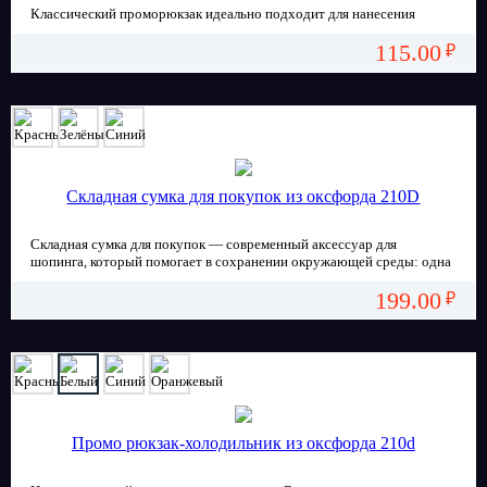
Классический проморюкзак идеально подходит для нанесения
изображений сублимационной печатью.
115.00
Пусть ваша реклама будет полноцветной!
₽
Складная сумка для покупок из оксфорда 210D
Складная сумка для покупок — современный аксессуар для
шопинга, который помогает в сохранении окружающей среды: одна
сумка заменяет сотни одноразовых полиэтиленовых пакетов. В
199.00
сложенном виде 8,5 х 11 х 2 см
₽
Промо рюкзак-холодильник из оксфорда 210d