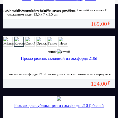
Складная промо сумка, фиксируется разъёмной петлёй на кнопке.В
Please publish modules in
offcanvas
position.
сложенном виде: 13,5 х 7 х 3,5 см.
169.00
₽
Промо рюкзак складной из оксфорда 210d
Рюкзак из оксфорда 210d на шнурках можно компактно свернуть в
рулон и зафиксировать кнопкой.
124.00
Имеет один наружный карман. Возможно нанесение логотипов
₽
трафаретной печатью.
Рюкзак для сублимации из оксфорда 210T, белый