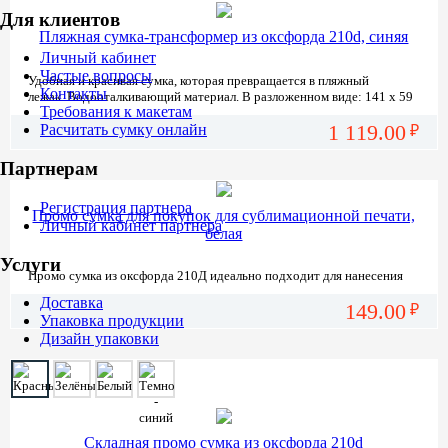
Для клиентов
Пляжная сумка-трансформер из оксфорда 210d, синяя
Личный кабинет
Частые вопросы
Удобная и красивая сумка, которая превращается в пляжный
Контакты
лежак. Водооталкивающий материал. В разложенном виде: 141 х 59
Требования к макетам
см
1 119.00
Расчитать сумку онлайн
₽
Партнерам
Регистрация партнера
Промо сумка для покупок для сублимационной печати,
Личный кабинет партнера
белая
Услуги
Промо сумка из оксфорда 210Д идеально подходит для нанесения
изображений сублимационной печатью.
Доставка
149.00
Пусть ваша реклама будет полноцветной!
₽
Упаковка продукции
Дизайн упаковки
Складная промо сумка из оксфорда 210d