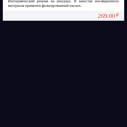
Изотермический рюкзак на шнурках. В качестве изоляционного
материала применен фольгированный изолон.
269.00
₽